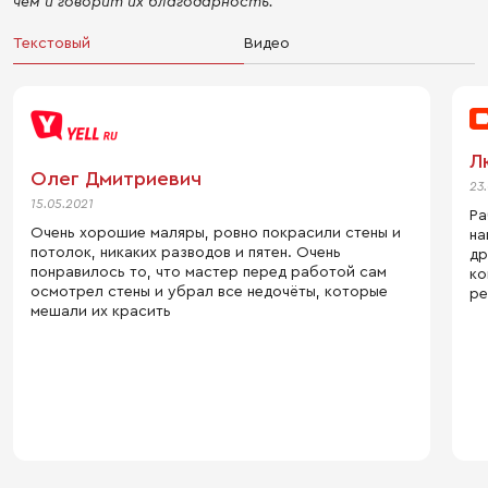
чем и говорит их благодарность.
Текстовый
Видео
Л
Олег Дмитриевич
23
15.05.2021
Ра
Очень хорошие маляры, ровно покрасили стены и
на
потолок, никаких разводов и пятен. Очень
др
понравилось то, что мастер перед работой сам
ко
осмотрел стены и убрал все недочёты, которые
ре
мешали их красить