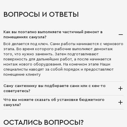
ВОПРОСЫ И ОТВЕТЫ
Как вы поэтапно выполняете частичный ремонт в
помещениях санузла?
Всё делается под ключ. Сами работы начинаются с чернового
этапа. Во время которого рабочие выполняют демонтаж
того, что нужно заменить. Затем подготавливают
поверхность для дальнейших работ, а после начинается
монтаж нового оборудования. На конечном этапе Наши
специалисты наводят за собой порядок и предоставляют
помещение клиенту
Саму сантехнику вы подбираете сами или с кем-то
советуетесь?
У нас есть специалисты-сантехники, которые помогают нам
Что вы можете сказать об установке бюджетного
правильно подобрать унитазы, смесители, заменить трубы
санузла?
или саму душевую. Но если вы желаете предложить что-то
Не рекомендуем. Дешёвый санузел имеет свойство быстро
своё, ваши пожелания обязательно будут учтены в момент
портиться. Зачем платить дважды, если можно один раз
проектировки и обсуждения условий работы
ОСТАЛИСЬ ВОПРОСЫ?
сделать качественно? Но при этом и переплачивать бешенные