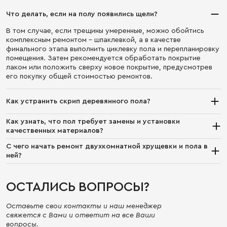
Что делать, если на полу появились щели?
В том случае, если трещины умеренные, можно обойтись
комплексным ремонтом – шпаклевкой, а в качестве
финального этапа выполнить циклевку пола и перепланировку
помещения. Затем рекомендуется обработать покрытие
лаком или положить сверху новое покрытие, предусмотрев
его покупку общей стоимостью ремонтов.
Как устранить скрип деревянного пола?
В основном, причина появления скрипа – недостаточно
Как узнать, что пол требует замены и установки
плотная фиксация лагов и деревянных досок. В ряде случаев,
качественных материалов?
занимаясь ремонтом однокомнатной хрущевки, можно
Покрытие начинает слегка пружинить и заметно проседает.
провести замену изношенного фрагмента или заново
С чего начать ремонт двухкомнатной хрущевки и пола в
Также рекомендуется обратить внимание на щели: если их
перестелить пол.
ней?
размер превышает 5 см, значит, пол необходимо менять.
Первый этап – это всегда снятие ветхого покрытия. Затем,
согласно дизайнерскому ремонту и его проекту, можно
ОСТАЛИСЬ ВОПРОСЫ?
приступать к устранению дефектов, в том числе, трещин и
неровностей, появившихся на конструкции несущего типа.
При необходимости в рамках выполнения заказа проводятся
Оставьте свои контакты и наш менеджер
работы по гидроизоляции, звукоизоляции и теплоизоляции
свяжется с Вами и ответит на все Ваши
покрытия.
вопросы.