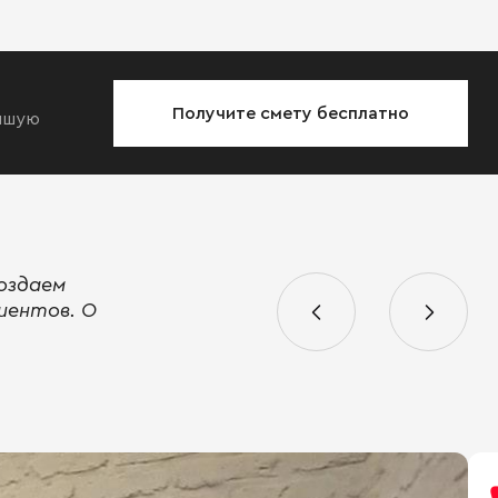
Получите смету бесплатно
учшую
оздаем
иентов. О