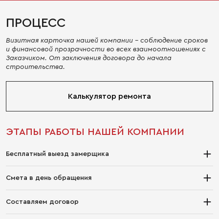
ПРОЦЕСС
Визитная карточка нашей компании - соблюдение сроков
и финансовой прозрачности во всех взаимоотношениях с
Заказчиком. От заключения договора до начала
строительства.
Калькулятор ремонта
ЭТАПЫ РАБОТЫ НАШЕЙ КОМПАНИИ
Бесплатный выезд замерщика
Закажите выезд консультанта/замерщика бесплатно, прямо
Смета в день обращения
сейчас и специалист приедет к вам в течении 25 часов. Наши
квалифицированные мастера помогут сделать замер и
Закажите выезд консультанта/замерщика бесплатно, прямо
ответят на все ваши вопросы прямо на месте. А так же наши
Составляем договор
сейчас и специалист приедет к вам в течении 25 часов. Наши
специалисты непременно проведут следующие виды работ.
квалифицированные мастера помогут сделать замер и
Закажите выезд консультанта/замерщика бесплатно, прямо