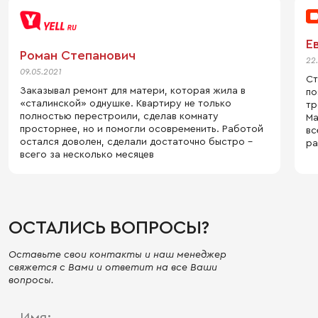
Е
Роман Степанович
22
09.05.2021
Ст
Заказывал ремонт для матери, которая жила в
по
«сталинской» однушке. Квартиру не только
тр
полностью перестроили, сделав комнату
Ма
просторнее, но и помогли осовременить. Работой
вс
остался доволен, сделали достаточно быстро –
ра
всего за несколько месяцев
ОСТАЛИСЬ ВОПРОСЫ?
Оставьте свои контакты и наш менеджер
свяжется с Вами и ответит на все Ваши
вопросы.